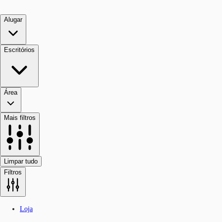
Alugar
Escritórios
Área
Mais filtros
Limpar tudo
Filtros
Loja