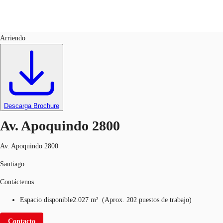
Oficinas
ID
638797
Arriendo
CL
Nuestros servicios
Llama ahora
Contacto
Noticias e Investigaciones
Descarga Brochure
Favoritos
Av. Apoquindo 2800
Av. Apoquindo 2800
Santiago
Contáctenos
Espacio disponible
2.027 m²
(
Aprox.
202 puestos de trabajo
)
Contacto