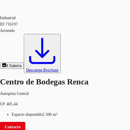
Industrial
ID
716197
Arriendo
4
Galería
Descarga Brochure
Centro de Bodegas Renca
Autopista Central
UF 405,44
Espacio disponible
2.500 m²
Contacto