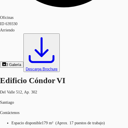
Oficinas
ID
639330
Arriendo
3
Galería
Descarga Brochure
Edificio Cóndor VI
Del Valle 512, Ap. 302
Santiago
Contáctenos
Espacio disponible
179 m²
(
Aprox.
17 puestos de trabajo
)