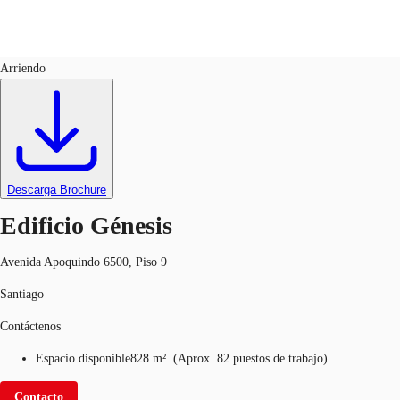
Oficinas
ID
595957
Arriendo
CL
Nuestros servicios
Llama ahora
Contacto
Noticias e Investigaciones
Descarga Brochure
Favoritos
Edificio Génesis
Avenida Apoquindo 6500, Piso 9
Santiago
Contáctenos
Espacio disponible
828 m²
(
Aprox.
82 puestos de trabajo
)
Contacto