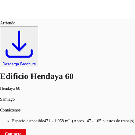
Oficinas
ID
648347
Arriendo
CL
Nuestros servicios
Llama ahora
Contacto
Noticias e Investigaciones
Descarga Brochure
Favoritos
Edificio Hendaya 60
Hendaya 60
Santiago
Contáctenos
Espacio disponible
471 - 1.058 m²
(
Aprox.
47 - 105 puestos de trabajo
)
Contacto