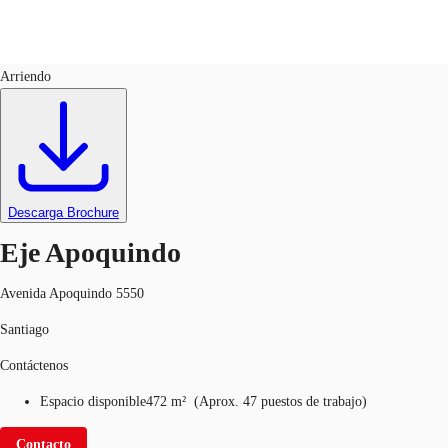
Oficinas
ID
637499
Arriendo
CL
Nuestros servicios
Llama ahora
Contacto
Noticias e Investigaciones
Descarga Brochure
Favoritos
Eje Apoquindo
Avenida Apoquindo 5550
Santiago
Contáctenos
Espacio disponible
472 m²
(
Aprox.
47 puestos de trabajo
)
Contacto