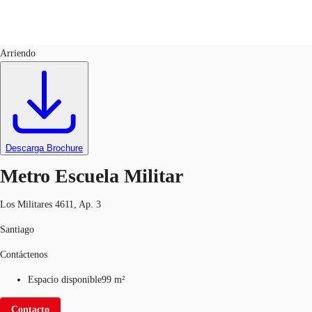
Locales Comerciales
ID
637294
Arriendo
Nuestros servicios
Noticias e Investigaciones
Favo
Descarga Brochure
Metro Escuela Militar
Los Militares 4611, Ap. 3
Santiago
Contáctenos
Espacio disponible
99 m²
Contacto