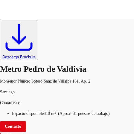
Oficinas
ID
637636
Arriendo
CL
Nuestros servicios
Llama ahora
Contacto
Noticias e Investigaciones
Descarga Brochure
Favoritos
Metro Pedro de Valdivia
Monseñor Nuncio Sotero Sanz de Villalba 161, Ap. 2
Santiago
Contáctenos
Espacio disponible
310 m²
(
Aprox.
31 puestos de trabajo
)
Contacto