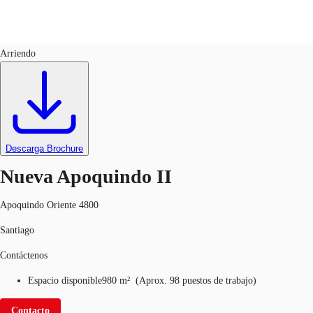
Oficinas
ID
599931
Arriendo
Nuestros servicios
Noticias e Investigaciones
Favo
Descarga Brochure
Nueva Apoquindo II
Apoquindo Oriente 4800
Santiago
Contáctenos
Espacio disponible
980 m²
(
Aprox.
98 puestos de trabajo
)
Contacto