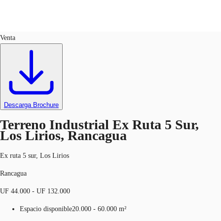
Industrial
ID
636964
Venta
CL
Nuestros servicios
Llama ahora
Contacto
Noticias e Investigaciones
Descarga Brochure
Favoritos
Terreno Industrial Ex Ruta 5 Sur,
Los Lirios, Rancagua
Ex ruta 5 sur, Los Lirios
Rancagua
UF 44.000 - UF 132.000
Espacio disponible
20.000 - 60.000 m²