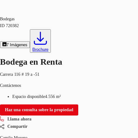
Bodegas
ID
720382
7
Imágenes
Brochure
Bodega en Renta
Carrera 116 # 19 a -51
Contáctenos
Espacio disponible
4.556 m²
Haz una consulta sobre la propiedad
Llama ahora
Compartir
Camilo Moreno