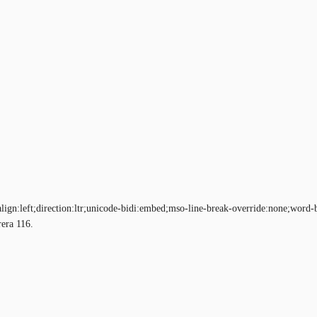
-align:left;direction:ltr;unicode-bidi:embed;mso-line-break-override:none;wo
rera 116.