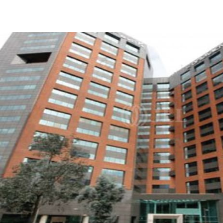
CO
Nuestros Servicios
Llama ahora
Contacto
Noticias e Investigaciones
Favoritos