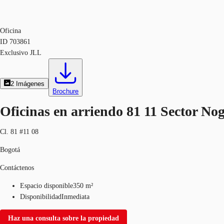
Oficina
ID
703861
Exclusivo JLL
2
Imágenes
Brochure
Oficinas en arriendo 81 11 Sector Nog
Cl. 81 #11 08
Bogotá
Contáctenos
Espacio disponible
350 m²
Disponibilidad
Inmediata
Haz una consulta sobre la propiedad