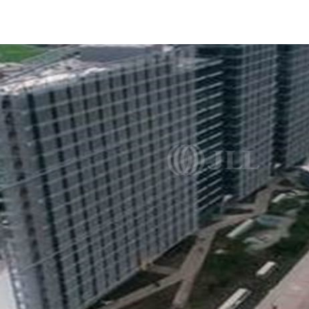
CO
Nuestros Servicios
Llama ahora
Contacto
Noticias e Investigaciones
Favoritos