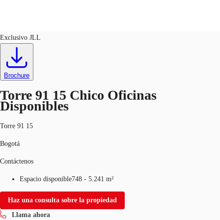
Oficina
ID
661420
Exclusivo JLL
CO
Nuestros Servicios
Brochure
Llama ahora
Contacto
Noticias e Investigaciones
Torre 91 15 Chico Oficinas
Disponibles
Favoritos
Torre 91 15
Bogotá
Contáctenos
Espacio disponible
748 - 5.241 m²
Haz una consulta sobre la propiedad
Llama ahora