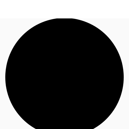
CR
Nuestros Servicios
60127017
Contacto
Favoritos