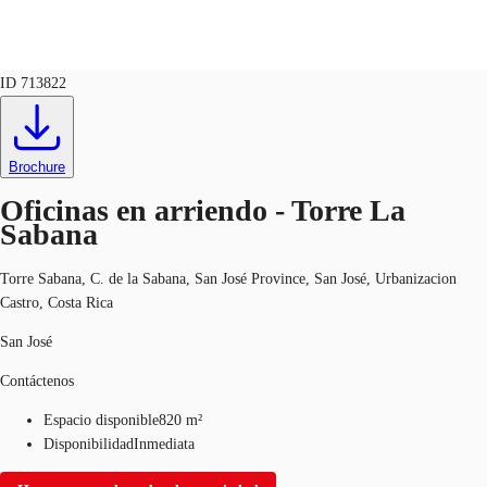
Oficinas
ID
713822
CR
Nuestros Servicios
Brochure
60127017
Contacto
Favoritos
Oficinas en arriendo - Torre La
Sabana
Torre Sabana, C. de la Sabana, San José Province, San José, Urbanizacion
Castro, Costa Rica
San José
Contáctenos
Espacio disponible
820 m²
Disponibilidad
Inmediata