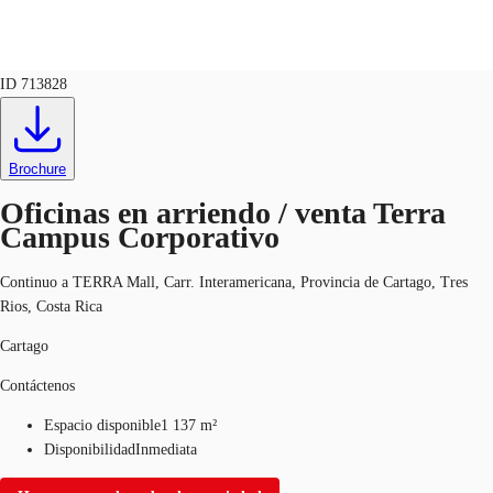
Oficinas
ID
713828
CR
Nuestros Servicios
Brochure
60127017
Contacto
Favoritos
Oficinas en arriendo / venta Terra
Campus Corporativo
Continuo a TERRA Mall, Carr. Interamericana, Provincia de Cartago, Tres
Rios, Costa Rica
Cartago
Contáctenos
Espacio disponible
1 137 m²
Disponibilidad
Inmediata