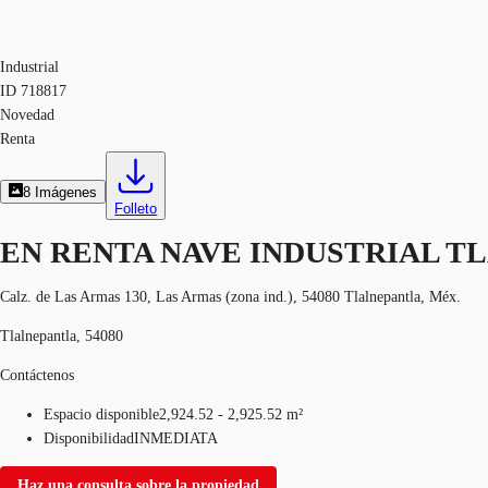
Industrial
ID
718817
Novedad
Renta
8
Imágenes
Folleto
EN RENTA NAVE INDUSTRIAL 
Calz. de Las Armas 130, Las Armas (zona ind.), 54080 Tlalnepantla, Méx.
Tlalnepantla, 54080
Contáctenos
Espacio disponible
2,924.52 - 2,925.52 m²
Disponibilidad
INMEDIATA
Haz una consulta sobre la propiedad