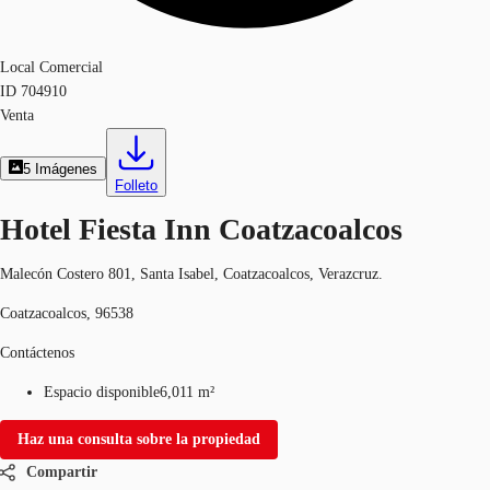
Local Comercial
ID
704910
Venta
5
Imágenes
Folleto
Hotel Fiesta Inn Coatzacoalcos
Malecón Costero 801, Santa Isabel, Coatzacoalcos, Verazcruz.
Coatzacoalcos, 96538
Contáctenos
Espacio disponible
6,011 m²
Haz una consulta sobre la propiedad
Compartir