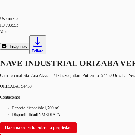
Uso mixto
ID
703553
Venta
6
Imágenes
Folleto
NAVE INDUSTRIAL ORIZABA V
Cam. vecinal Sta. Ana Atzacan / Ixtaczoquitlán, Potrerillo, 94450 Orizaba, Ver
ORIZABA, 94450
Contáctenos
Espacio disponible
1,700 m²
Disponibilidad
INMEDIATA
Haz una consulta sobre la propiedad