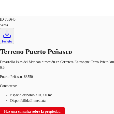
Terreno
ID
705645
Venta
MX
Tendencias y Perspectivas
+52 664 119 7155
Contacto
Folleto
Favoritos
Terreno Puerto Peñasco
Desarrollo Islas del Mar con dirección en Carretera Entronque Cerro Prieto km
6.5
Puerto Peñasco, 83550
Contáctenos
Espacio disponible
10,000 m²
Disponibilidad
Inmediata
Haz una consulta sobre la propiedad