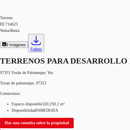
Terreno
ID
714623
Venta/Renta
9
Imágenes
Folleto
TERRENOS PARA DESARROLLO 
97353 Texán de Palomeque, Yuc.
Texan de palomeque, 97353
Contáctenos
Espacio disponible
320,250.2 m²
Disponibilidad
INMEDIATA
Haz una consulta sobre la propiedad