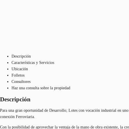
Descripción
Características y Servicios
Ubicación
Folletos
Consultores
Haz una consulta sobre la propiedad
Descripción
Para
una
gran
oportunidad
de Desarrollo; L
otes
con
vocación
industrial
en
uno
conexión
Ferroviaria.
Con la
posibilidad
de
aprovechar
la
ventaja
de la mano de
obra
existente
, la
cre