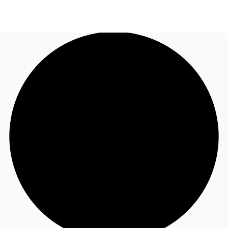
UY
Nuestros Servicios
+094 527 452
Contacto
Noticias e Investigaciones
Favoritos