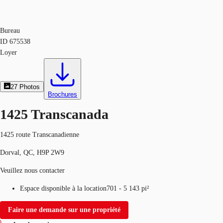
Bureau
ID
675538
Loyer
27
Photos
Brochures
1425 Transcanada
1425 route Transcanadienne
Dorval, QC, H9P 2W9
Veuillez nous contacter
Espace disponible à la location
701 - 5 143 pi²
Faire une demande sur une propriété