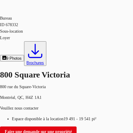
Bureau
ID
678332
Sous-location
Loyer
9
Photos
Brochures
800 Square Victoria
800 rue du Square-Victoria
Montréal, QC, H4Z 1A1
Veuillez nous contacter
Espace disponible à la location
19 491 - 19 541 pi²
Faire une demande sur une propriété