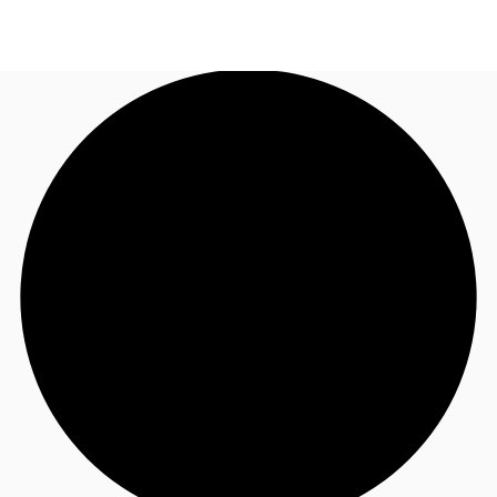
BR
Sobre a JLL
Ligue agora
Faça uma consulta
Receba Nossa Newsletter
Instagram JLL Imóveis
Seja um Corretor Associado
Favoritos