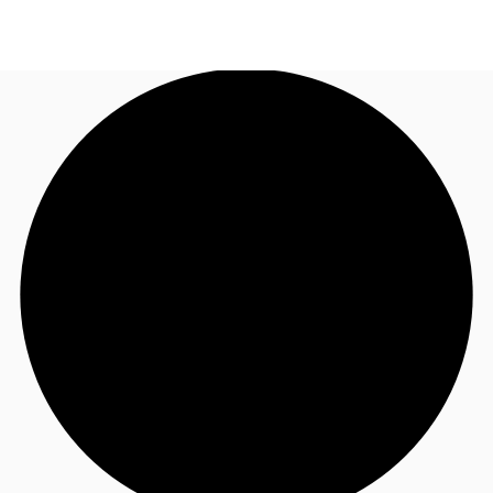
BR
Sobre a JLL
Ligue agora
Faça uma consulta
Receba Nossa Newsletter
Instagram JLL Imóveis
Seja um Corretor Associado
Favoritos