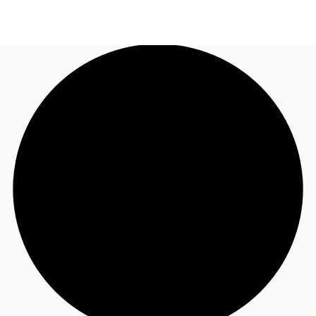
BR
Sobre a JLL
Ligue agora
Faça uma consulta
Receba Nossa Newsletter
Instagram JLL Imóveis
Seja um Corretor Associado
Favoritos