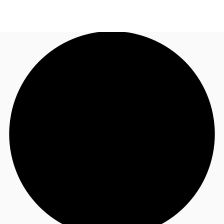
BR
Sobre a JLL
Ligue agora
Faça uma consulta
Receba Nossa Newsletter
Instagram JLL Imóveis
Seja um Corretor Associado
Favoritos