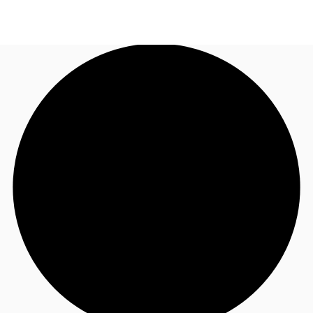
BR
Sobre a JLL
Ligue agora
Faça uma consulta
Receba Nossa Newsletter
Instagram JLL Imóveis
Seja um Corretor Associado
Favoritos