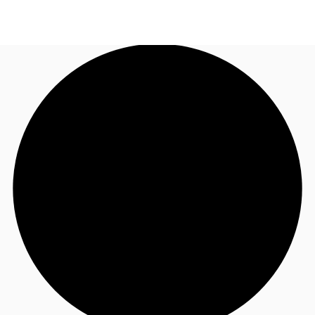
BR
Sobre a JLL
Ligue agora
Faça uma consulta
Receba Nossa Newsletter
Instagram JLL Imóveis
Seja um Corretor Associado
Favoritos