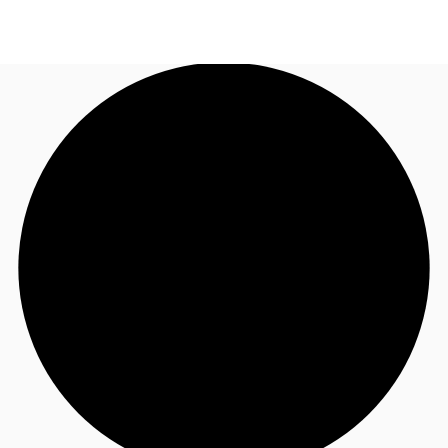
BR
Sobre a JLL
Ligue agora
Faça uma consulta
Receba Nossa Newsletter
Instagram JLL Imóveis
Seja um Corretor Associado
Favoritos