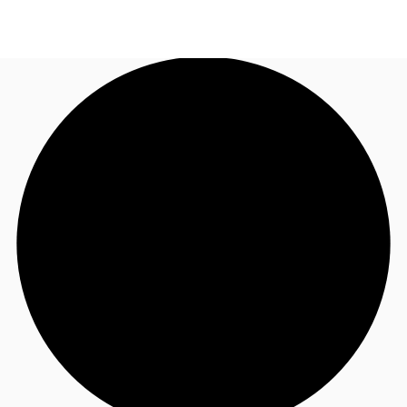
BR
Sobre a JLL
Ligue agora
Faça uma consulta
Receba Nossa Newsletter
Instagram JLL Imóveis
Seja um Corretor Associado
Favoritos