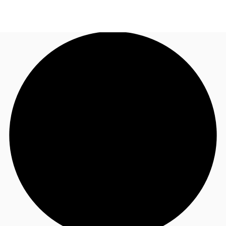
BR
Sobre a JLL
Ligue agora
Faça uma consulta
Receba Nossa Newsletter
Instagram JLL Imóveis
Seja um Corretor Associado
Favoritos