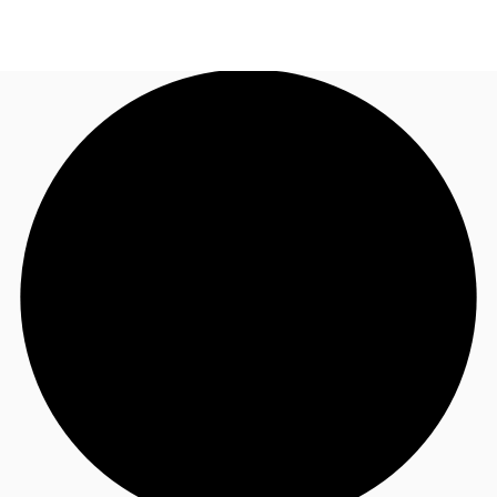
BR
Sobre a JLL
Ligue agora
Faça uma consulta
Receba Nossa Newsletter
Instagram JLL Imóveis
Seja um Corretor Associado
Favoritos