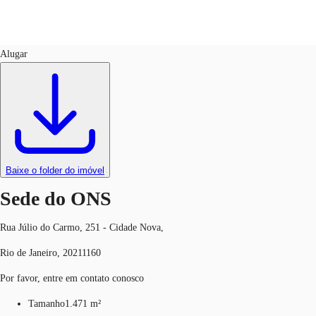
Escritório
ID
697570
Alugar
BR
Sobre a JLL
Ligue agora
Faça uma consulta
Receba Nossa Newsletter
Instagram JLL Imóveis
Baixe o folder do imóvel
Seja um Corretor Associado
Sede do ONS
Favoritos
Rua Júlio do Carmo, 251 - Cidade Nova,
Rio de Janeiro, 20211160
Por favor, entre em contato conosco
Tamanho
1.471 m²