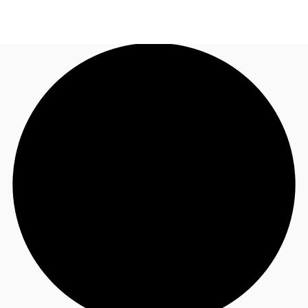
BR
Sobre a JLL
Ligue agora
Faça uma consulta
Receba Nossa Newsletter
Instagram JLL Imóveis
Seja um Corretor Associado
Favoritos