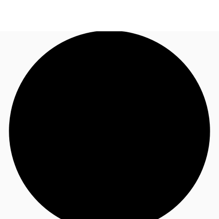
BR
Sobre a JLL
Ligue agora
Faça uma consulta
Receba Nossa Newsletter
Instagram JLL Imóveis
Seja um Corretor Associado
Favoritos